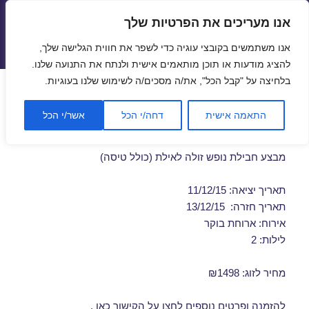
אנו מעריכים את הפרטיות שלך
טיסות זולות
אנו משתמשים בקובצי עוגיה כדי לשפר את חווית הגלישה שלך,
תפריטים
ווידג'טים
להציג מודעות או תוכן מותאמים אישית ולנתח את התנועה שלנו.
בלחיצה על "קבל הכל", את/ה מסכים/ה לשימוש שלנו בעוגיות.
חבילת נופש לאילת ברגע האחרון
התאמה אישית
דחה/י הכל
אשר/י הכל
11/12/2015
מבצע חבילת נופש זולה לאילת (כולל טיסה)
תאריך יציאה: 11/12/15
תאריך חזרה: 13/12/15
אירוח: ארוחת בוקר
לילות: 2
מחיר לזוג: ₪1498
להזמנה ופרטים נוספים לחצו על
הקישור כאן
.