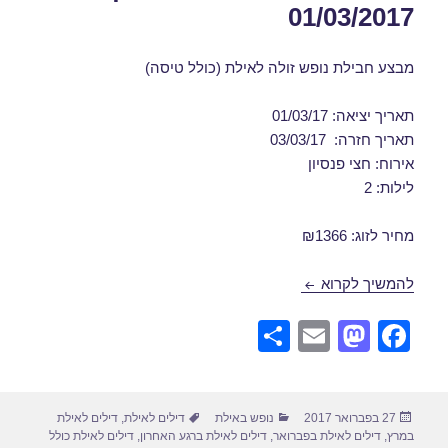
01/03/2017
מבצע חבילת נופש זולה לאילת (כולל טיסה)
תאריך יציאה: 01/03/17
תאריך חזרה: 03/03/17
אירוח: חצי פנסיון
לילות: 2
מחיר לזוג: ₪1366
דילים לאילת ברגע האחרון 01/03/2017
להמשיך לקרוא
S
E
M
F
h
m
a
a
ar
ail
st
c
פורסם
קטגוריות
תגיות
27 בפברואר 2017
נופש באילת
דילים לאילת
,
דילים לאילת
e
o
e
בתאריך
במרץ
,
דילים לאילת בפברואר
,
דילים לאילת ברגע האחרון
,
דילים לאילת כולל