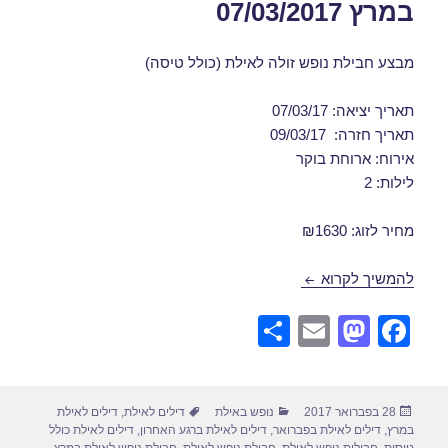
במרץ 07/03/2017
מבצע חבילת נופש זולה לאילת (כולל טיסה)
תאריך יציאה: 07/03/17
תאריך חזרה: 09/03/17
אירוח: ארוחת בוקר
לילות: 2
מחיר לזוג: ₪1630
חבילת נופש לאילת כולל טיסה במרץ 07/03/2017
להמשיך לקרוא
S
E
M
F
h
m
a
a
ar
ail
st
c
פורסם
קטגוריות
תגיות
28 בפברואר 2017
נופש באילת
דילים לאילת
,
דילים לאילת
e
o
e
בתאריך
במרץ
,
דילים לאילת בפברואר
,
דילים לאילת ברגע האחרון
,
דילים לאילת כולל