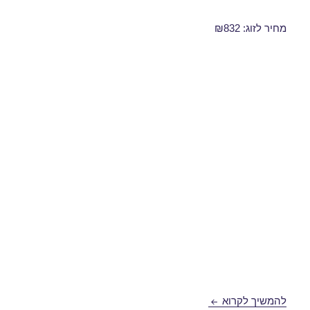
מחיר לזוג: ₪832
חבילות נופש לאילת ברגע האחרון 07/03/2017
להמשיך לקרוא