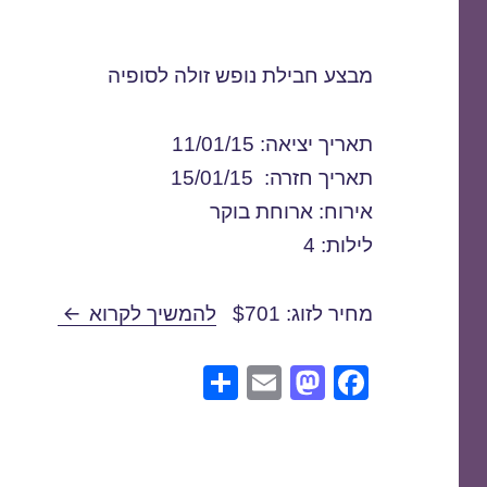
מבצע חבילת נופש זולה לסופיה
תאריך יציאה: 11/01/15
תאריך חזרה: 15/01/15
אירוח: ארוחת בוקר
לילות: 4
חבילת נופש לסו
מחיר לזוג: $701
להמשיך לקרוא
S
E
M
F
h
m
a
a
ar
ail
st
c
e
o
e