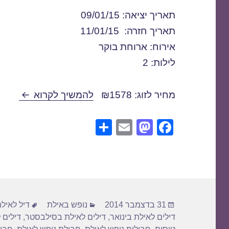
תאריך יציאה: 09/01/15
תאריך חזרה: 11/01/15
אירוח: ארוחת בוקר
לילות: 2
דילים לאילת
מחיר לזוג: ₪1578
להמשיך לקרוא
S
E
M
F
h
m
a
a
ar
ail
st
c
e
o
e
d
b
פורסם
קטגוריות
תגיות
o
o
31 בדצמבר 2014
נופש באילת
דיל לאיל
בתאריך
דילים לאילת בינואר
,
דילים לאילת בסילבסטר
,
דילים 
n
o