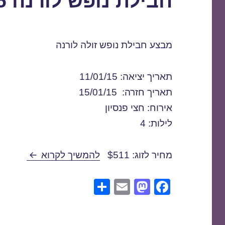
חבילת נופש לורנה 11/01/2015
מבצע חבילת נופש זולה לורנה
תאריך יציאה: 11/01/15
תאריך חזרה: 15/01/15
אירוח: חצי פנסיון
לילות: 4
חבילת נופש לורנ
מחיר לזוג: $511
להמשיך לקרוא
S
E
M
F
h
m
a
a
ar
ail
st
c