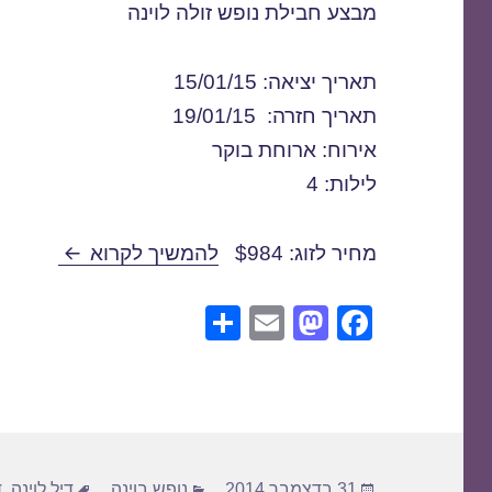
מבצע חבילת נופש זולה לוינה
תאריך יציאה: 15/01/15
תאריך חזרה: 19/01/15
אירוח: ארוחת בוקר
לילות: 4
חבילת נופש לוינ
מחיר לזוג: $984
להמשיך לקרוא
S
E
M
F
h
m
a
a
ar
ail
st
c
e
o
e
d
b
פורסם
קטגוריות
תגיות
31 בדצמבר 2014
נופש בוינה
דיל לוינה
,
ד