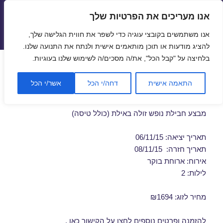
אנו מעריכים את הפרטיות שלך
טיסות זולות
אנו משתמשים בקובצי עוגיה כדי לשפר את חווית הגלישה שלך,
תפריטים
ווידג'טים
להציג מודעות או תוכן מותאמים אישית ולנתח את התנועה שלנו.
בלחיצה על "קבל הכל", את/ה מסכים/ה לשימוש שלנו בעוגיות.
חבילת נופש לאילת בנובמבר
התאמה אישית
דחה/י הכל
אשר/י הכל
06/11/2015
מבצע חבילת נופש זולה באילת (כולל טיסה)
תאריך יציאה: 06/11/15
תאריך חזרה: 08/11/15
אירוח: ארוחת בוקר
לילות: 2
מחיר לזוג: ₪1694
להזמנה ופרטים נוספים לחצו על
הקישור כאן
.