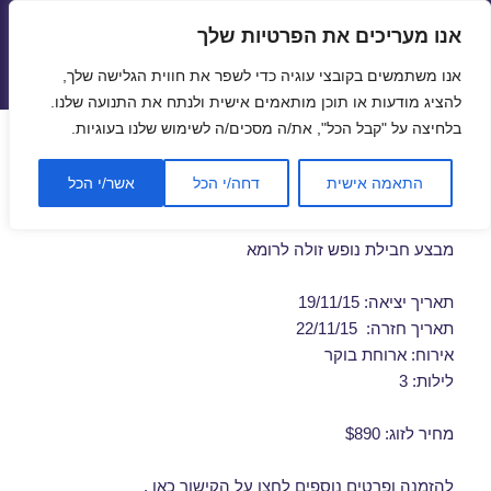
אנו מעריכים את הפרטיות שלך
טיסות זולות
אנו משתמשים בקובצי עוגיה כדי לשפר את חווית הגלישה שלך,
תפריטים
ווידג'טים
להציג מודעות או תוכן מותאמים אישית ולנתח את התנועה שלנו.
בלחיצה על "קבל הכל", את/ה מסכים/ה לשימוש שלנו בעוגיות.
חבילות נופש לרומא בנובמבר
התאמה אישית
דחה/י הכל
אשר/י הכל
19/11/2015
מבצע חבילת נופש זולה לרומא
תאריך יציאה: 19/11/15
תאריך חזרה: 22/11/15
אירוח: ארוחת בוקר
לילות: 3
מחיר לזוג: $890
להזמנה ופרטים נוספים לחצו על
הקישור כאן
.