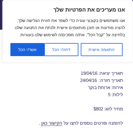
אנו מעריכים את הפרטיות שלך
טיסות זולות
אנו משתמשים בקובצי עוגיה כדי לשפר את חווית הגלישה שלך,
תפריטים
ווידג'טים
להציג מודעות או תוכן מותאמים אישית ולנתח את התנועה שלנו.
בלחיצה על "קבל הכל", את/ה מסכים/ה לשימוש שלנו בעוגיות.
חבילות נופש לרודוס 19/04/2016
התאמה אישית
דחה/י הכל
אשר/י הכל
מבצע חבילת נופש זולה לרודוס
תאריך יציאה: 19/04/16
תאריך חזרה: 24/04/16
אירוח: ארוחת בוקר
לילות: 5
מחיר לזוג: $802
להזמנה ופרטים נוספים לחצו על
הקישור כאן
.