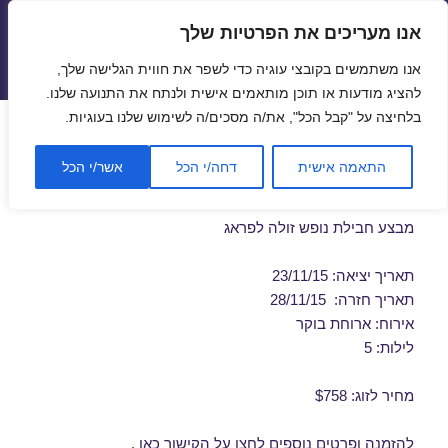
אנו מעריכים את הפרטיות שלך
טיסות זולות
אנו משתמשים בקובצי עוגיה כדי לשפר את חווית הגלישה שלך,
תפריטים
ווידג'טים
להציג מודעות או תוכן מותאמים אישית ולנתח את התנועה שלנו.
בלחיצה על "קבל הכל", את/ה מסכים/ה לשימוש שלנו בעוגיות.
חבילות נופש לפראג בנובמבר
התאמה אישית
דחה/י הכל
אשר/י הכל
23/11/2015
מבצע חבילת נופש זולה לפראג
תאריך יציאה: 23/11/15
תאריך חזרה: 28/11/15
אירוח: ארוחת בוקר
לילות: 5
מחיר לזוג: $758
להזמנה ופרטים נוספים לחצו על
הקישור כאן
.