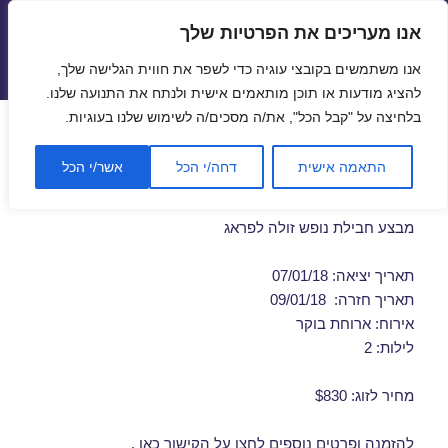
אנו מעריכים את הפרטיות שלך
טיסות זולות
אנו משתמשים בקובצי עוגיה כדי לשפר את חווית הגלישה שלך,
תפריטים
ווידג'טים
להציג מודעות או תוכן מותאמים אישית ולנתח את התנועה שלנו.
בלחיצה על "קבל הכל", את/ה מסכים/ה לשימוש שלנו בעוגיות.
חבילות נופש לפראג בינואר
התאמה אישית
דחה/י הכל
אשר/י הכל
07/01/2018
מבצע חבילת נופש זולה לפראג
תאריך יציאה: 07/01/18
תאריך חזרה: 09/01/18
אירוח: ארוחת בוקר
לילות: 2
מחיר לזוג: $830
להזמנה ופרטים נוספים לחצו על
הקישור כאן
.