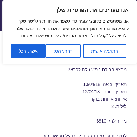
אנו מעריכים את הפרטיות שלך
טיסות זולות
אנו משתמשים בקובצי עוגיה כדי לשפר את חווית הגלישה שלך,
תפריטים
ווידג'טים
להציג מודעות או תוכן מותאמים אישית ולנתח את התנועה שלנו.
בלחיצה על "קבל הכל", את/ה מסכים/ה לשימוש שלנו בעוגיות.
חבילות נופש לפראג באפריל
התאמה אישית
דחה/י הכל
אשר/י הכל
10/04/2018
מבצע חבילת נופש זולה לפראג
תאריך יציאה: 10/04/18
תאריך חזרה: 12/04/18
אירוח: ארוחת בוקר
לילות: 2
מחיר לזוג: $910
להזמנה ופרטים נוספים לחצו על
הקישור כאן
.