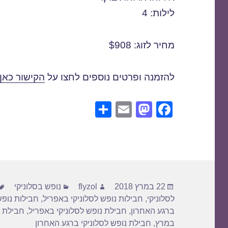
לילות: 4
מחיר לזוג: $908
להזמנה ופרטים נוספים לחצו על
הקישור כאן
S
E
M
F
h
m
a
a
ar
ail
st
c
e
o
e
d
b
פורסם
מחבר
קטגוריות
o
o
22 במרץ 2018
flyzol
נופש בסלוניקי
בתאריך
לסלוניקי
,
חבילות נופש לסלוניקי באפריל
,
חבילות נופש
n
o
ברגע האחרון
,
חבילת נופש לסלוניקי באפריל
,
חבילת נ
k
במרץ
,
חבילת נופש לסלוניקי ברגע האחרון