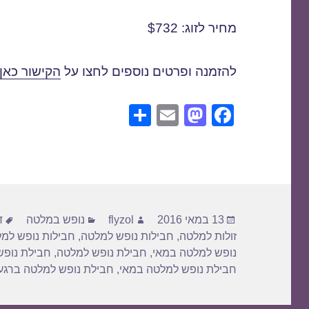
מחיר לזוג: $732
להזמנה ופרטים נוספים לחצו על
הקישור כאן
S
E
M
F
h
m
a
a
ar
ail
st
c
e
o
e
d
b
פורסם
מחבר
קטגוריות
ת
o
o
13 במאי 2016
flyzol
נופש במלטה
ד
בתאריך
זולות למלטה
,
חבילות נופש למלטה
,
חבילות נופש למל
n
o
נופש למלטה במאי
,
חבילת נופש למלטה
,
חבילת נופש
k
חבילת נופש למלטה במאי
,
חבילת נופש למלטה ברגע