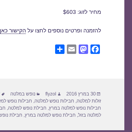
מחיר לזוג: $603
להזמנה ופרטים נוספים לחצו על
הקישור כאן
S
E
M
F
h
m
a
a
ar
ail
st
c
e
o
e
d
b
פורסם
מחבר
קטגוריות
ת
o
o
30 במרץ 2016
flyzol
נופש במלטה
ד
בתאריך
זולות למלטה
,
חבילות נופש למלטה
,
חבילות נופש למ
n
o
חבילות נופש למלטה במרץ
,
חבילת נופש למלטה
,
חבי
k
למלטה בזול
,
חבילת נופש למלטה במרץ
,
חבילת נופש