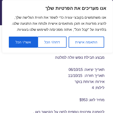
אנו מעריכים את הפרטיות שלך
טיסות זולות
אנו משתמשים בקובצי עוגיה כדי לשפר את חווית הגלישה שלך,
תפריטים
ווידג'טים
להציג מודעות או תוכן מותאמים אישית ולנתח את התנועה שלנו.
בלחיצה על "קבל הכל", את/ה מסכים/ה לשימוש שלנו בעוגיות.
חבילות נופש למלטה באוקטובר
התאמה אישית
דחה/י הכל
אשר/י הכל
06/10/2015
מבצע חבילת נופש זולה למלטה
תאריך יציאה: 06/10/15
תאריך חזרה: 11/10/15
אירוח: ארוחת בוקר
לילות: 4
מחיר לזוג: $953
להזמנה ופרטים נוספים לחצו על
הקישור כאן
.