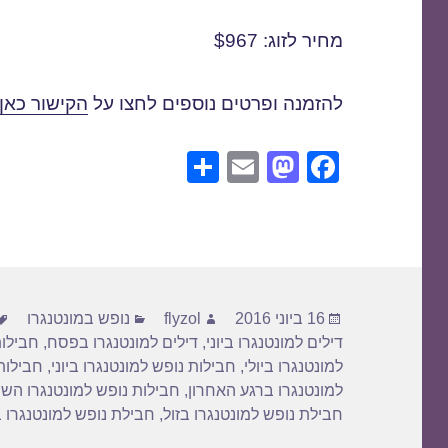
מחיר לזוג: $967
להזמנה ופרטים נוספים לחצו על
הקישור כאן
S
E
M
F
h
m
a
a
ar
ail
st
c
e
o
e
d
b
פורסם
מחבר
קטגוריות
o
o
16 ביוני 2016
flyzol
נופש במונטנגרו
בתאריך
דילים למונטנגרו ביוני
,
דילים למונטנגרו בפסח
,
חבילות
n
o
למונטנגרו ביולי
,
חבילות נופש למונטנגרו ביוני
,
חבילות
k
למונטנגרו ברגע האחרון
,
חבילות נופש למונטנגרו הש
חבילת נופש למונטנגרו בזול
,
חבילת נופש למונטנגרו ב