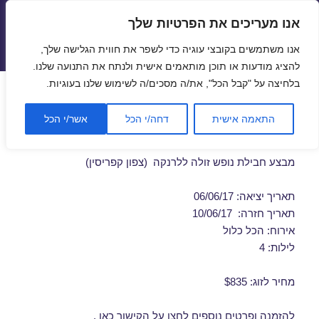
אנו מעריכים את הפרטיות שלך
טיסות זולות
אנו משתמשים בקובצי עוגיה כדי לשפר את חווית הגלישה שלך,
תפריטים
ווידג'טים
להציג מודעות או תוכן מותאמים אישית ולנתח את התנועה שלנו.
בלחיצה על "קבל הכל", את/ה מסכים/ה לשימוש שלנו בעוגיות.
חבילות נופש ללרנקה ביוני
התאמה אישית
דחה/י הכל
אשר/י הכל
06/06/2017
מבצע חבילת נופש זולה ללרנקה (צפון קפריסין)
תאריך יציאה: 06/06/17
תאריך חזרה: 10/06/17
אירוח: הכל כלול
לילות: 4
מחיר לזוג: $835
להזמנה ופרטים נוספים לחצו על
הקישור כאן
.