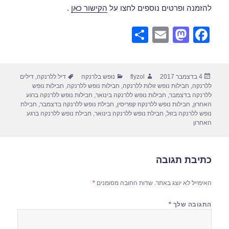
להזמנה ופרטים נוספים לחצו על
הקישור כאן
.
S
E
M
F
h
m
a
a
ar
ail
st
c
פורסם
מחבר
קטגוריות
תגיות
4 בדצמבר 2017
flyzol
נופש בלרנקה
דיל ללרנקה
,
דילים
e
o
e
בתאריך
ללרנקה
,
חבילות נופש זולות ללרנקה
,
חבילות נופש ללרנקה
,
חבילות נופש
d
b
ללרנקה בדצמבר
,
חבילות נופש ללרנקה בינואר
,
חבילות נופש ללרנקה ברגע
האחרון
,
חבילות נופש ללרנקה קפריסין
,
חבילת נופש ללרנקה בדצמבר
,
חבילת
o
o
נופש ללרנקה בזול
,
חבילת נופש ללרנקה בינואר
,
חבילת נופש ללרנקה ברגע
האחרון
n
o
k
כתיבת תגובה
האימייל לא יוצג באתר.
שדות החובה מסומנים
*
התגובה שלך
*