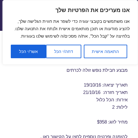
אנו מעריכים את הפרטיות שלך
טיסות זולות
אנו משתמשים בקובצי עוגיה כדי לשפר את חווית הגלישה שלך,
תפריטים
ווידג'טים
להציג מודעות או תוכן מותאמים אישית ולנתח את התנועה שלנו.
בלחיצה על "קבל הכל", את/ה מסכים/ה לשימוש שלנו בעוגיות.
חבילות נופש לכרתים באוקטובר
התאמה אישית
דחה/י הכל
אשר/י הכל
19/10/2016
מבצע חבילת נופש זולה לכרתים
תאריך יציאה: 19/10/16
תאריך חזרה: 21/10/16
אירוח: הכל כלול
לילות: 2
מחיר לזוג: $958
להזמנה ופרטים נוספים לחצו על
הקישור כאן
.