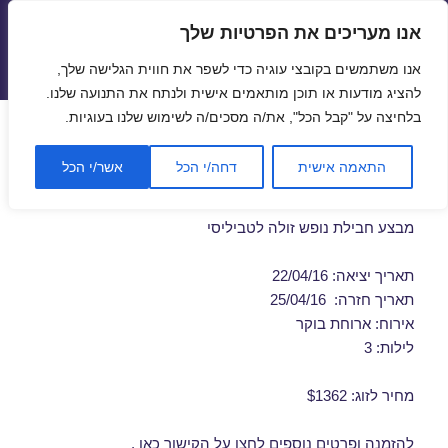
אנו מעריכים את הפרטיות שלך
טיסות זולות
אנו משתמשים בקובצי עוגיה כדי לשפר את חווית הגלישה שלך,
תפריטים
ווידג'טים
להציג מודעות או תוכן מותאמים אישית ולנתח את התנועה שלנו.
בלחיצה על "קבל הכל", את/ה מסכים/ה לשימוש שלנו בעוגיות.
חבילות נופש לטביליסי בפסח
התאמה אישית
דחה/י הכל
אשר/י הכל
22/04/2016
מבצע חבילת נופש זולה לטביליסי
תאריך יציאה: 22/04/16
תאריך חזרה: 25/04/16
אירוח: ארוחת בוקר
לילות: 3
מחיר לזוג: $1362
להזמנה ופרטים נוספים לחצו על
הקישור כאן
.