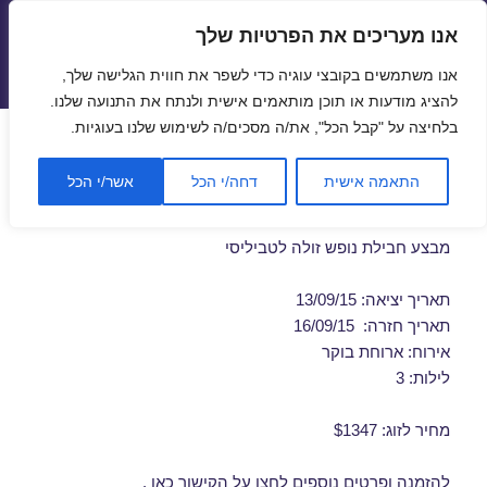
אנו מעריכים את הפרטיות שלך
טיסות זולות
אנו משתמשים בקובצי עוגיה כדי לשפר את חווית הגלישה שלך,
תפריטים
ווידג'טים
להציג מודעות או תוכן מותאמים אישית ולנתח את התנועה שלנו.
בלחיצה על "קבל הכל", את/ה מסכים/ה לשימוש שלנו בעוגיות.
חבילות נופש לטביליסי
התאמה אישית
דחה/י הכל
אשר/י הכל
בספטמבר 13/09/2015
מבצע חבילת נופש זולה לטביליסי
תאריך יציאה: 13/09/15
תאריך חזרה: 16/09/15
אירוח: ארוחת בוקר
לילות: 3
מחיר לזוג: $1347
להזמנה ופרטים נוספים לחצו על
הקישור כאן
.