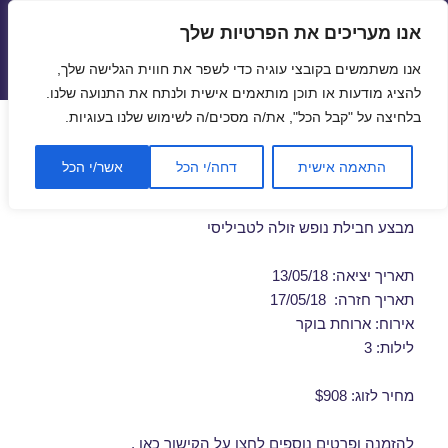
אנו מעריכים את הפרטיות שלך
טיסות זולות
אנו משתמשים בקובצי עוגיה כדי לשפר את חווית הגלישה שלך,
תפריטים
ווידג'טים
להציג מודעות או תוכן מותאמים אישית ולנתח את התנועה שלנו.
בלחיצה על "קבל הכל", את/ה מסכים/ה לשימוש שלנו בעוגיות.
חבילות נופש לטביליסי במאי
התאמה אישית
דחה/י הכל
אשר/י הכל
13/05/2018
מבצע חבילת נופש זולה לטביליסי
תאריך יציאה: 13/05/18
תאריך חזרה: 17/05/18
אירוח: ארוחת בוקר
לילות: 3
מחיר לזוג: $908
להזמנה ופרטים נוספים לחצו על
הקישור כאן
.