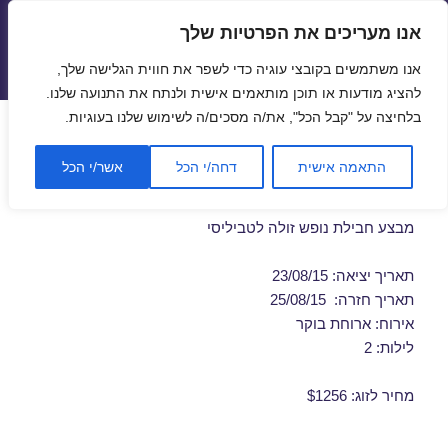
אנו מעריכים את הפרטיות שלך
טיסות זולות
אנו משתמשים בקובצי עוגיה כדי לשפר את חווית הגלישה שלך,
תפריטים
ווידג'טים
להציג מודעות או תוכן מותאמים אישית ולנתח את התנועה שלנו.
בלחיצה על "קבל הכל", את/ה מסכים/ה לשימוש שלנו בעוגיות.
חבילות נופש לטביליסי באוגוסט
התאמה אישית
דחה/י הכל
אשר/י הכל
23/08/2015
מבצע חבילת נופש זולה לטביליסי
תאריך יציאה: 23/08/15
תאריך חזרה: 25/08/15
אירוח: ארוחת בוקר
לילות: 2
מחיר לזוג: $1256