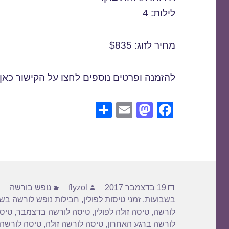
לילות: 4
מחיר לזוג: $835
להזמנה ופרטים נוספים לחצו על
הקישור כאן
S
E
M
F
h
m
a
a
ar
ail
st
c
e
o
e
d
b
פורסם
מחבר
קטגוריות
o
o
19 בדצמבר 2017
flyzol
נופש בורשה
בתאריך
בשבועות
,
זמני טיסות לפולין
,
חבילות נופש לורשה בש
n
o
לורשה
,
טיסה זולה לפולין
,
טיסה לורשה בדצמבר
,
טיסה
k
לורשה ברגע האחרון
,
טיסה לורשה זולה
,
טיסה לורשה 