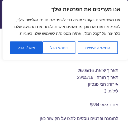
אנו מעריכים את הפרטיות שלך
טיסות זולות
אנו משתמשים בקובצי עוגיה כדי לשפר את חווית הגלישה שלך,
תפריטים
ווידג'טים
להציג מודעות או תוכן מותאמים אישית ולנתח את התנועה שלנו.
בלחיצה על "קבל הכל", את/ה מסכים/ה לשימוש שלנו בעוגיות.
חבילות נופש לורנה 26/05/2016
התאמה אישית
דחה/י הכל
אשר/י הכל
מבצע חבילת נופש זולה לורנה
תאריך יציאה: 26/05/16
תאריך חזרה: 29/05/16
אירוח: חצי פנסיון
לילות: 3
מחיר לזוג: $884
להזמנה ופרטים נוספים לחצו על
הקישור כאן
.