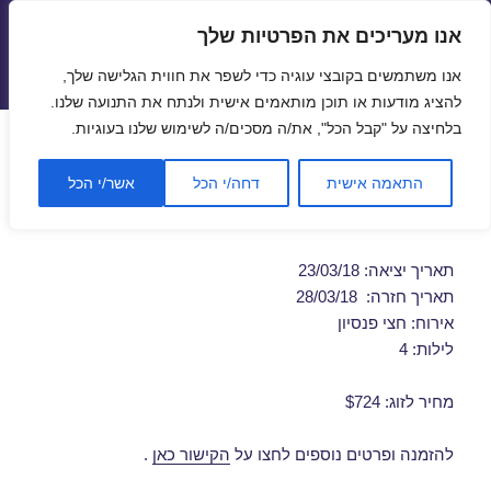
אנו מעריכים את הפרטיות שלך
טיסות זולות
אנו משתמשים בקובצי עוגיה כדי לשפר את חווית הגלישה שלך,
תפריטים
ווידג'טים
להציג מודעות או תוכן מותאמים אישית ולנתח את התנועה שלנו.
בלחיצה על "קבל הכל", את/ה מסכים/ה לשימוש שלנו בעוגיות.
חבילות נופש לורנה 23/03/2018
התאמה אישית
דחה/י הכל
אשר/י הכל
מבצע חבילת נופש זולה לורנה
תאריך יציאה: 23/03/18
תאריך חזרה: 28/03/18
אירוח: חצי פנסיון
לילות: 4
מחיר לזוג: $724
להזמנה ופרטים נוספים לחצו על
הקישור כאן
.