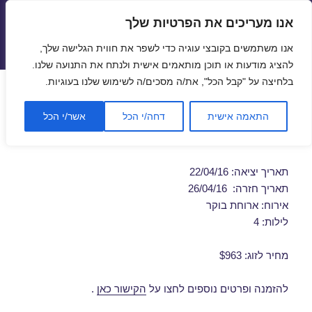
אנו מעריכים את הפרטיות שלך
טיסות זולות
אנו משתמשים בקובצי עוגיה כדי לשפר את חווית הגלישה שלך,
תפריטים
ווידג'טים
להציג מודעות או תוכן מותאמים אישית ולנתח את התנועה שלנו.
בלחיצה על "קבל הכל", את/ה מסכים/ה לשימוש שלנו בעוגיות.
חבילות נופש לורנה 22/04/2016
התאמה אישית
דחה/י הכל
אשר/י הכל
מבצע חבילת נופש זולה לורנה
תאריך יציאה: 22/04/16
תאריך חזרה: 26/04/16
אירוח: ארוחת בוקר
לילות: 4
מחיר לזוג: $963
להזמנה ופרטים נוספים לחצו על
הקישור כאן
.