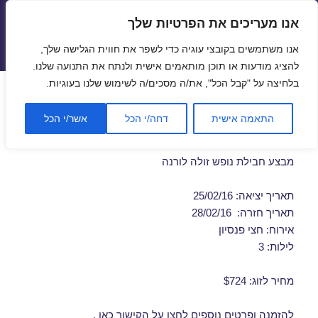
אנו מעריכים את הפרטיות שלך
טיסות זולות
אנו משתמשים בקובצי עוגיה כדי לשפר את חווית הגלישה שלך,
תפריטים
ווידג'טים
להציג מודעות או תוכן מותאמים אישית ולנתח את התנועה שלנו.
בלחיצה על "קבל הכל", את/ה מסכים/ה לשימוש שלנו בעוגיות.
חבילות נופש לורנה בפברואר
התאמה אישית
דחה/י הכל
אשר/י הכל
25/02/2016
מבצע חבילת נופש זולה לורנה
תאריך יציאה: 25/02/16
תאריך חזרה: 28/02/16
אירוח: חצי פנסיון
לילות: 3
מחיר לזוג: $724
להזמנה ופרטים נוספים לחצו על
הקישור כאן
.