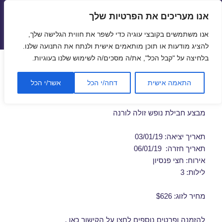
אנו מעריכים את הפרטיות שלך
טיסות זולות
אנו משתמשים בקובצי עוגיה כדי לשפר את חווית הגלישה שלך,
תפריטים
ווידג'טים
להציג מודעות או תוכן מותאמים אישית ולנתח את התנועה שלנו.
בלחיצה על "קבל הכל", את/ה מסכים/ה לשימוש שלנו בעוגיות.
חבילות נופש לורנה בינואר
התאמה אישית
דחה/י הכל
אשר/י הכל
03/01/2019
מבצע חבילת נופש זולה לורנה
תאריך יציאה: 03/01/19
תאריך חזרה: 06/01/19
אירוח: חצי פנסיון
לילות: 3
מחיר לזוג: $626
להזמנה ופרטים נוספים לחצו על
הקישור כאן
.