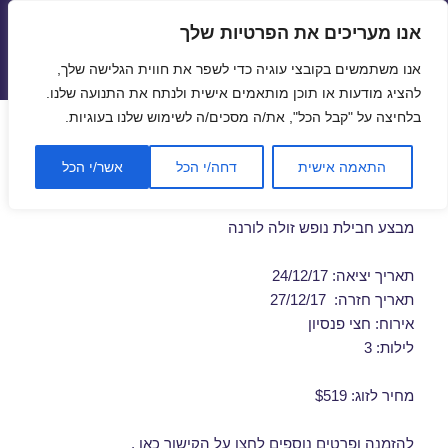
אנו מעריכים את הפרטיות שלך
טיסות זולות
אנו משתמשים בקובצי עוגיה כדי לשפר את חווית הגלישה שלך,
תפריטים
ווידג'טים
להציג מודעות או תוכן מותאמים אישית ולנתח את התנועה שלנו.
בלחיצה על "קבל הכל", את/ה מסכים/ה לשימוש שלנו בעוגיות.
חבילות נופש לורנה בדצמבר
התאמה אישית
דחה/י הכל
אשר/י הכל
24/12/2017
מבצע חבילת נופש זולה לורנה
תאריך יציאה: 24/12/17
תאריך חזרה: 27/12/17
אירוח: חצי פנסיון
לילות: 3
מחיר לזוג: $519
להזמנה ופרטים נוספים לחצו על
הקישור כאן
.