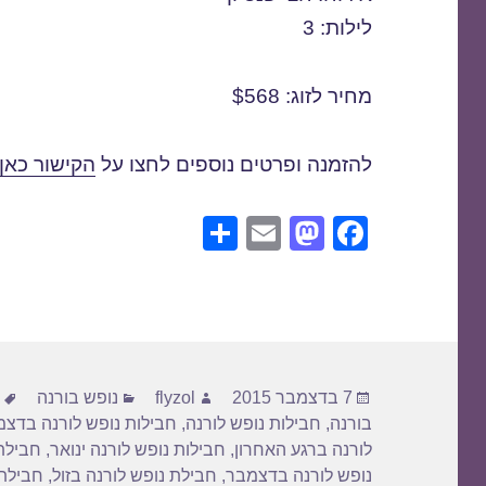
לילות: 3
מחיר לזוג: $568
להזמנה ופרטים נוספים לחצו על
הקישור כאן
S
E
M
F
h
m
a
a
ar
ail
st
c
e
o
e
d
b
פורסם
מחבר
קטגוריות
ת
o
o
7 בדצמבר 2015
flyzol
נופש בורנה
בתאריך
בורנה
,
חבילות נופש לורנה
,
חבילות נופש לורנה בדצ
n
o
לורנה ברגע האחרון
,
חבילות נופש לורנה ינואר
,
חבילת
k
נופש לורנה בדצמבר
,
חבילת נופש לורנה בזול
,
חבילת 