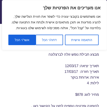
אנו מעריכים את הפרטיות שלך
טיסות זולות
אנו משתמשים בקובצי עוגיה כדי לשפר את חווית הגלישה שלך,
תפריטים
ווידג'טים
להציג מודעות או תוכן מותאמים אישית ולנתח את התנועה שלנו.
בלחיצה על "קבל הכל", את/ה מסכים/ה לשימוש שלנו בעוגיות.
חבילות נופש לברצלונה במרץ
התאמה אישית
דחה/י הכל
אשר/י הכל
12/03/2017
מבצע חבילת נופש זולה לברצלונה
תאריך יציאה: 12/03/17
תאריך חזרה: 17/03/17
אירוח: ארוחת בוקר
לילות: 4
מחיר לזוג: $878
להזמנה ופרטים נוספים לחצו על
הקישור כאן
.