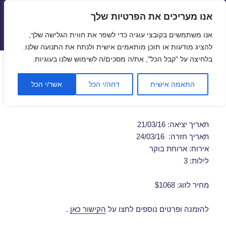
אנו מעריכים את הפרטיות שלך
טיסות זולות
אנו משתמשים בקובצי עוגיה כדי לשפר את חווית הגלישה שלך,
תפריטים
ווידג'טים
להציג מודעות או תוכן מותאמים אישית ולנתח את התנועה שלנו.
בלחיצה על "קבל הכל", את/ה מסכים/ה לשימוש שלנו בעוגיות.
חבילות נופש לברלין 21/03/2016
התאמה אישית
דחה/י הכל
אשר/י הכל
מבצע חבילת נופש זולה לברלין
תאריך יציאה: 21/03/16
תאריך חזרה: 24/03/16
אירוח: ארוחת בוקר
לילות: 3
מחיר לזוג: $1068
להזמנה ופרטים נוספים לחצו על
הקישור כאן
.