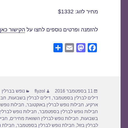
מחיר לזוג: $1332
להזמנה ופרטים נוספים לחצו על
הקישור כאן
S
E
M
F
h
m
a
a
ar
ail
st
c
e
o
e
d
b
פורסם
מחבר
קטגוריות
o
o
11 בספטמבר 2016
flyzol
נופש בברלין
בתאריך
דילים לברלין בספטמבר
,
דילים לברלין בשבועות
,
חבי
n
o
ארקיע
,
חבילות נופש לברלין באוקטובר
,
חבילות נופש 
k
חבילות נופש לברלין בספטמבר
,
חבילות נופש לברלין
בשבועות
,
חבילות נופש לברלין השוואת מחירים
,
חביל
לברלין בזול
,
חבילת נופש לברלין בספטמבר
,
חבילת נ