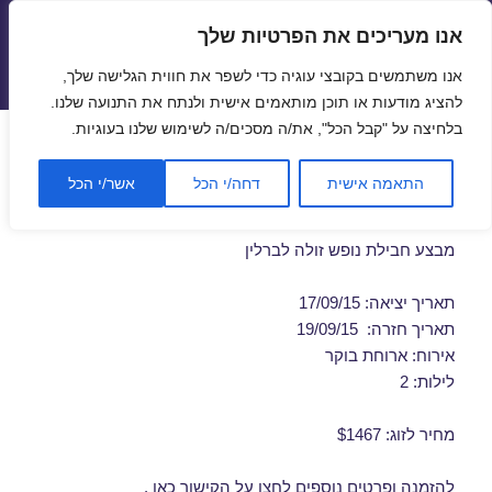
אנו מעריכים את הפרטיות שלך
טיסות זולות
אנו משתמשים בקובצי עוגיה כדי לשפר את חווית הגלישה שלך,
תפריטים
ווידג'טים
להציג מודעות או תוכן מותאמים אישית ולנתח את התנועה שלנו.
בלחיצה על "קבל הכל", את/ה מסכים/ה לשימוש שלנו בעוגיות.
חבילות נופש לברלין בספטמבר
התאמה אישית
דחה/י הכל
אשר/י הכל
17/09/2015
מבצע חבילת נופש זולה לברלין
תאריך יציאה: 17/09/15
תאריך חזרה: 19/09/15
אירוח: ארוחת בוקר
לילות: 2
מחיר לזוג: $1467
להזמנה ופרטים נוספים לחצו על
הקישור כאן
.