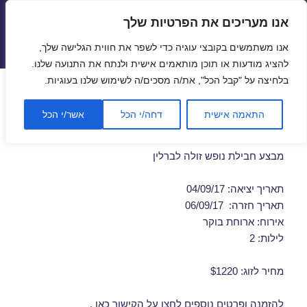
אנו מעריכים את הפרטיות שלך
טיסות זולות
אנו משתמשים בקובצי עוגיה כדי לשפר את חווית הגלישה שלך,
תפריטים
ווידג'טים
להציג מודעות או תוכן מותאמים אישית ולנתח את התנועה שלנו.
בלחיצה על "קבל הכל", את/ה מסכים/ה לשימוש שלנו בעוגיות.
חבילות נופש לברלין בספטמבר
התאמה אישית
דחה/י הכל
אשר/י הכל
04/09/2017
מבצע חבילת נופש זולה לברלין
תאריך יציאה: 04/09/17
תאריך חזרה: 06/09/17
אירוח: ארוחת בוקר
לילות: 2
מחיר לזוג: $1220
להזמנה ופרטים נוספים לחצו על
הקישור כאן
.