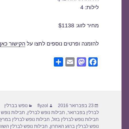
לילות: 4
מחיר לזוג: $1138
להזמנה ופרטים נוספים לחצו על
הקישור כאן
S
E
M
F
h
m
a
a
ar
ail
st
c
e
o
e
d
b
פורסם
מחבר
קטגוריות
o
o
23 בפברואר 2016
flyzol
נופש בברלין
בתאריך
לברלין בפברואר
,
חבילות נופש לברלין
,
חבילות נופש 
n
o
חבילות נופש לברלין בזול
,
חבילות נופש לברלין במרץ
k
נופש לברלין ברגע האחרון
,
חבילות נופש לברלין השוו