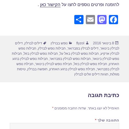
להזמנה ופרטים נוספים לחצו על
הקישור כאן
.
S
E
M
F
h
m
a
a
ar
ail
st
c
פורסם
מחבר
קטגוריות
תגיות
8 בינואר 2016
flyzol
נופש בברלין
דילים לברלין
,
דילים
e
o
e
בתאריך
לברלין בינואר
,
דילים לברלין בפברואר
,
חבילות נופש לברלין
,
חבילות נופש
d
b
לברלין ארקיע
,
חבילות נופש לברלין באל על
,
חבילות נופש לברלין בזול
,
חבילות
נופש לברלין בינואר
,
חבילות נופש לברלין בפברואר
,
חבילות נופש לברלין ברגע
o
o
האחרון
,
חבילת נופש לברלין בזול
,
חבילת נופש לברלין בינואר
,
חבילת נופש
לברלין בפברואר
,
חבילת נופש לברלין ברגע האחרון
,
חופשה בברלין
,
טיסות
n
o
מוזלות
,
תגיות דילים זולים לברלין
k
כתיבת תגובה
האימייל לא יוצג באתר.
שדות החובה מסומנים
*
התגובה שלך
*