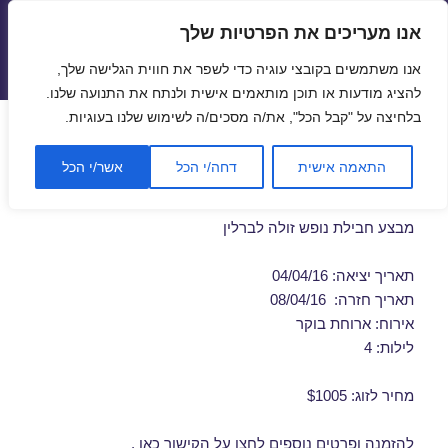
אנו מעריכים את הפרטיות שלך
טיסות זולות
אנו משתמשים בקובצי עוגיה כדי לשפר את חווית הגלישה שלך,
תפריטים
ווידג'טים
להציג מודעות או תוכן מותאמים אישית ולנתח את התנועה שלנו.
בלחיצה על "קבל הכל", את/ה מסכים/ה לשימוש שלנו בעוגיות.
חבילות נופש לברלין באפריל
התאמה אישית
דחה/י הכל
אשר/י הכל
04/04/2016
מבצע חבילת נופש זולה לברלין
תאריך יציאה: 04/04/16
תאריך חזרה: 08/04/16
אירוח: ארוחת בוקר
לילות: 4
מחיר לזוג: $1005
להזמנה ופרטים נוספים לחצו על
הקישור כאן
.