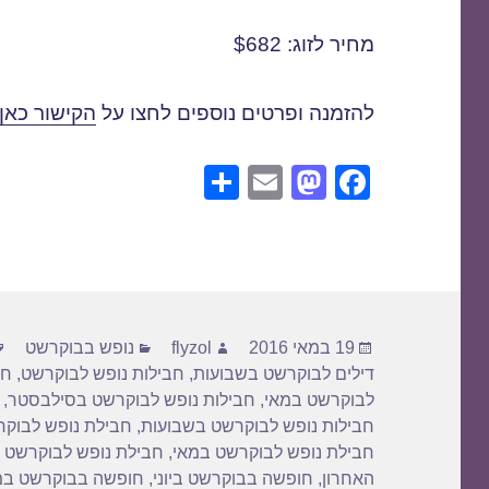
מחיר לזוג: $682
להזמנה ופרטים נוספים לחצו על
הקישור כאן
S
E
M
F
h
m
a
a
ar
ail
st
c
e
o
e
d
b
פורסם
מחבר
קטגוריות
o
o
19 במאי 2016
flyzol
נופש בבוקרשט
בתאריך
דילים לבוקרשט בשבועות
,
חבילות נופש לבוקרשט
,
חב
n
o
לבוקרשט במאי
,
חבילות נופש לבוקרשט בסילבסטר
,
k
חבילות נופש לבוקרשט בשבועות
,
חבילת נופש לבוקר
חבילת נופש לבוקרשט במאי
,
חבילת נופש לבוקרשט 
האחרון
,
חופשה בבוקרשט ביוני
,
חופשה בבוקרשט במ