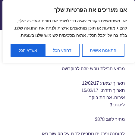
אנו מעריכים את הפרטיות שלך
טיסות זולות
אנו משתמשים בקובצי עוגיה כדי לשפר את חווית הגלישה שלך,
תפריטים
ווידג'טים
להציג מודעות או תוכן מותאמים אישית ולנתח את התנועה שלנו.
בלחיצה על "קבל הכל", את/ה מסכים/ה לשימוש שלנו בעוגיות.
חבילות נופש לבוקרשט
התאמה אישית
דחה/י הכל
אשר/י הכל
בפברואר 12/02/2017
מבצע חבילת נופש זולה לבוקרשט
תאריך יציאה: 12/02/17
תאריך חזרה: 15/02/17
אירוח: ארוחת בוקר
לילות: 3
מחיר לזוג: $878
להזמנה ופרטים נוספים לחצו על
הקישור כאן
.