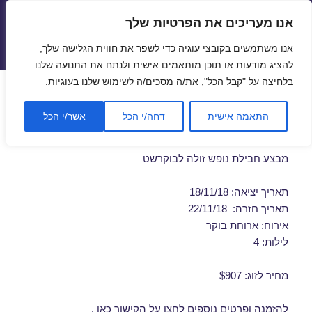
אנו מעריכים את הפרטיות שלך
טיסות זולות
אנו משתמשים בקובצי עוגיה כדי לשפר את חווית הגלישה שלך,
תפריטים
ווידג'טים
להציג מודעות או תוכן מותאמים אישית ולנתח את התנועה שלנו.
בלחיצה על "קבל הכל", את/ה מסכים/ה לשימוש שלנו בעוגיות.
חבילות נופש לבוקרשט בנובמבר
התאמה אישית
דחה/י הכל
אשר/י הכל
18/11/2018
מבצע חבילת נופש זולה לבוקרשט
תאריך יציאה: 18/11/18
תאריך חזרה: 22/11/18
אירוח: ארוחת בוקר
לילות: 4
מחיר לזוג: $907
להזמנה ופרטים נוספים לחצו על
הקישור כאן
.