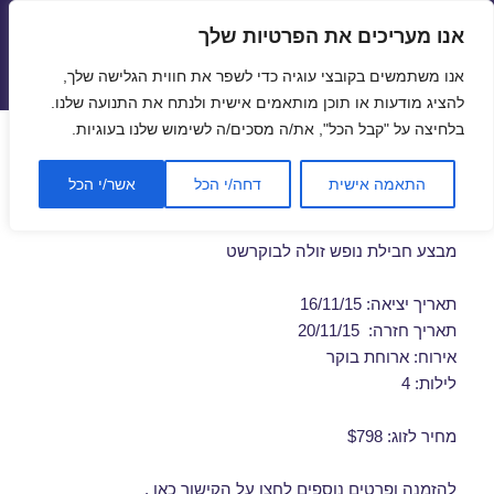
אנו מעריכים את הפרטיות שלך
טיסות זולות
אנו משתמשים בקובצי עוגיה כדי לשפר את חווית הגלישה שלך,
תפריטים
ווידג'טים
להציג מודעות או תוכן מותאמים אישית ולנתח את התנועה שלנו.
בלחיצה על "קבל הכל", את/ה מסכים/ה לשימוש שלנו בעוגיות.
חבילות נופש לבוקרשט בנובמבר
התאמה אישית
דחה/י הכל
אשר/י הכל
16/11/2015
מבצע חבילת נופש זולה לבוקרשט
תאריך יציאה: 16/11/15
תאריך חזרה: 20/11/15
אירוח: ארוחת בוקר
לילות: 4
מחיר לזוג: $798
להזמנה ופרטים נוספים לחצו על
הקישור כאן
.