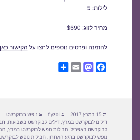
לילות: 5
מחיר לזוג: $690
להזמנה ופרטים נוספים לחצו על
הקישור כאן
S
E
M
F
h
m
a
a
ar
ail
st
c
e
o
e
d
b
פורסם
מחבר
קטגוריות
o
o
15 במרץ 2017
flyzol
נופש בבוקרשט
בתאריך
דילים לבוקרשט במרץ
,
דילים לבוקרשט בשבועות
,
חבי
n
o
לבוקרשט באפריל
,
חבילות נופש לבוקרשט במרץ
,
חבי
k
נופש לבוקרשט ברגע האחרון
,
חבילות נופש לבוקרשט