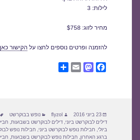
לילות: 3
מחיר לזוג: $758
להזמנה ופרטים נוספים לחצו על
הקישור כאן
S
E
M
F
h
m
a
a
ar
ail
st
c
e
o
e
d
b
פורסם
מחבר
קטגוריות
o
o
23 ביוני 2016
flyzol
נופש בבוקרשט
בתאריך
דילים לבוקרשט ביוני
,
דילים לבוקרשט בשבועות
,
חביל
n
o
ביולי
,
חבילות נופש לבוקרשט ביוני
,
חבילות נופש לבו
k
ברגע האחרון
,
חבילות נופש לבוקרשט בשבועות
,
חביל