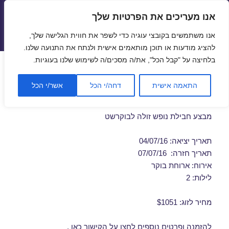
אנו מעריכים את הפרטיות שלך
טיסות זולות
אנו משתמשים בקובצי עוגיה כדי לשפר את חווית הגלישה שלך,
תפריטים
ווידג'טים
להציג מודעות או תוכן מותאמים אישית ולנתח את התנועה שלנו.
בלחיצה על "קבל הכל", את/ה מסכים/ה לשימוש שלנו בעוגיות.
חבילות נופש לבוקרשט ביולי
התאמה אישית
דחה/י הכל
אשר/י הכל
04/07/2016
מבצע חבילת נופש זולה לבוקרשט
תאריך יציאה: 04/07/16
תאריך חזרה: 07/07/16
אירוח: ארוחת בוקר
לילות: 2
מחיר לזוג: $1051
להזמנה ופרטים נוספים לחצו על
הקישור כאן
.