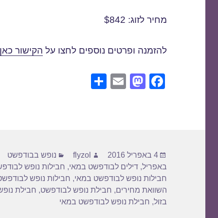
מחיר לזוג: $842
להזמנה ופרטים נוספים לחצו על
הקישור כאן
S
E
M
F
h
m
a
a
ar
ail
st
c
e
o
e
d
b
פורסם
מחבר
קטגוריות
o
o
4 באפריל 2016
flyzol
נופש בבודפשט
בתאריך
באפריל
,
דילים לבודפשט במאי
,
חבילות נופש לבודפ
n
o
חבילות נופש לבודפשט במאי
,
חבילות נופש לבודפשט
k
השוואת מחירים
,
חבילת נופש לבודפשט
,
חבילת נופש
בזול
,
חבילת נופש לבודפשט במאי