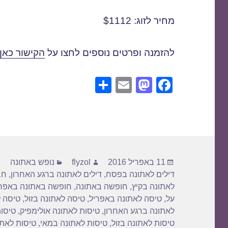
מחיר לזוג: $1112
להזמנה ופרטים נוספים לחצו על
הקישור כאן
S
E
M
F
h
m
a
a
ar
ail
st
c
e
o
e
d
b
פורסם
מחבר
קטגוריות
o
o
11 באפריל 2016
flyzol
נופש באתונה
בתאריך
דילים לאתונה בפסח
,
דילים לאתונה ברגע האחרון
,
חב
n
o
לאתונה בקיץ
,
חופשה באתונה
,
חופשה באתונה באפרי
k
על
,
טיסה לאתונה באפריל
,
טיסה לאתונה בזול
,
טיסה 
לאתונה ברגע האחרון
,
טיסות לאתונה אולימפיק
,
טיסות
טיסות לאתונה בזול
,
טיסות לאתונה במאי
,
טיסות לאת