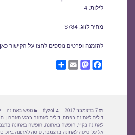
לילות: 4
מחיר לזוג: $784
להזמנה ופרטים נוספים לחצו על
הקישור כאן
S
E
M
F
h
m
a
a
ar
ail
st
c
e
o
e
d
b
פורסם
מחבר
קטגוריות
o
o
7 בדצמבר 2017
flyzol
נופש באתונה
בתאריך
דילים לאתונה בפסח
,
דילים לאתונה ברגע האחרון
,
חב
n
o
לאתונה בקיץ
,
חופשה באתונה
,
חופשה באתונה בדצמ
k
אל על
,
טיסה לאתונה בדצמבר
,
טיסה לאתונה בזול
,
טי