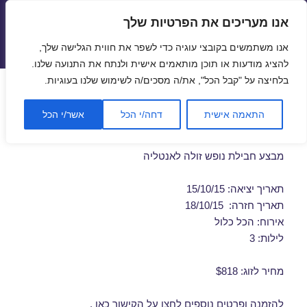
אנו מעריכים את הפרטיות שלך
טיסות זולות
אנו משתמשים בקובצי עוגיה כדי לשפר את חווית הגלישה שלך,
תפריטים
ווידג'טים
להציג מודעות או תוכן מותאמים אישית ולנתח את התנועה שלנו.
בלחיצה על "קבל הכל", את/ה מסכים/ה לשימוש שלנו בעוגיות.
חבילות נופש לאנטליה
התאמה אישית
דחה/י הכל
אשר/י הכל
באוקטובר 15/10/2015
מבצע חבילת נופש זולה לאנטליה
תאריך יציאה: 15/10/15
תאריך חזרה: 18/10/15
אירוח: הכל כלול
לילות: 3
מחיר לזוג: $818
להזמנה ופרטים נוספים לחצו על
הקישור כאן
.