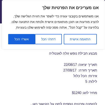
אנו מעריכים את הפרטיות שלך
טיסות זולות
אנו משתמשים בקובצי עוגיה כדי לשפר את חווית הגלישה שלך,
תפריטים
ווידג'טים
להציג מודעות או תוכן מותאמים אישית ולנתח את התנועה שלנו.
בלחיצה על "קבל הכל", את/ה מסכים/ה לשימוש שלנו בעוגיות.
חבילות נופש לאנטליה באוגוסט
התאמה אישית
דחה/י הכל
אשר/י הכל
22/08/2017
מבצע חבילת נופש זולה לאנטליה
תאריך יציאה: 22/08/17
תאריך חזרה: 27/08/17
אירוח: הכל כלול
לילות: 5
מחיר לזוג: $1240
להזמנה ופרטים נוספים לחצו על
הקישור כאן
.