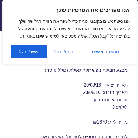
אנו מעריכים את הפרטיות שלך
טיסות זולות
אנו משתמשים בקובצי עוגיה כדי לשפר את חווית הגלישה שלך,
תפריטים
ווידג'טים
להציג מודעות או תוכן מותאמים אישית ולנתח את התנועה שלנו.
בלחיצה על "קבל הכל", את/ה מסכים/ה לשימוש שלנו בעוגיות.
חבילות נופש לאילת כולל טיסות
התאמה אישית
דחה/י הכל
אשר/י הכל
20/08/2016
מבצע חבילת נופש זולה לאילת (כולל טיסה)
תאריך יציאה: 20/08/16
תאריך חזרה: 23/08/16
אירוח: ארוחת בוקר
לילות: 3
מחיר לזוג: ₪2670
להזמנה ופרטים נוספים לחצו על
הקישור כאן
.